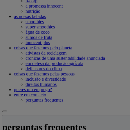
b-corp
a promessa innocent
nutrição
as nossas bebidas
smoothies
super smoothies
água de coco
sumos de fruta
innocent plus
coisas que fazemos pelo planeta
ativistas da reciclagem
cronicas de uma sustentabilidade anunciada
em defesa da produção agrícola
defensores do clima
coisas que fazemos pelas pessoas
inclusão e diversidade
direitos humanos
queres um emprego?
entre em contacto
perguntas frequentes
perguntas frequentes